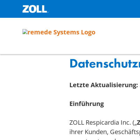
Skip
to
main
content
Datenschutzr
Letzte Aktualisierung:
Einführung
ZOLL Respicardia Inc. („
ihrer Kunden, Geschäft