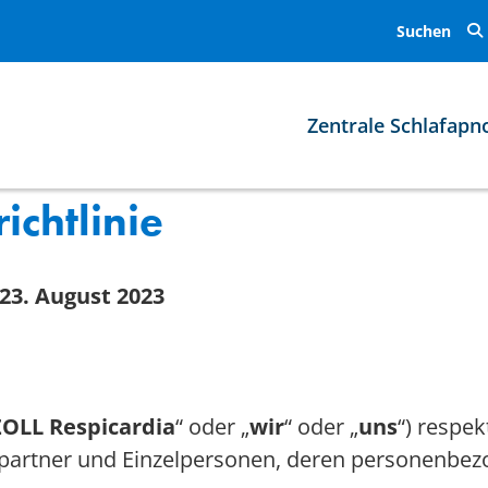
Search
the
remedē®
System
website
Zentrale Schlafapn
ichtlinie
 23. August 2023
ZOLL Respicardia
“ oder „
wir
“ oder „
uns
“) respek
spartner und Einzelpersonen, deren personenbe