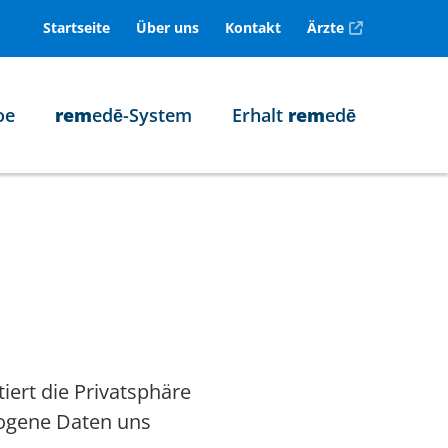
Startseite
Über uns
Kontakt
Ärzte
oe
rem
edē-System
Erhalt
rem
edē
tiert die Privatsphäre
zogene Daten uns